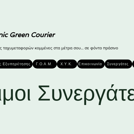
nic Green Courier
ς ταχυμεταφορών κομμένες στα μέτρα σου... σε φόντο πράσινο
ς Εξυπηρέτησης
Γ.Ο.Α.Μ.
Χ.Υ.Κ.
Επικοινωνία
Συνεργάτες
ιμοι Συνεργάτ