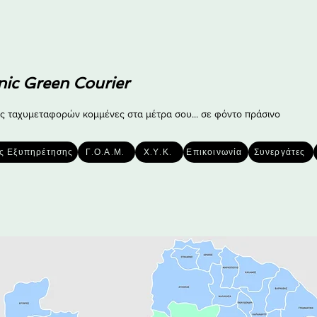
nic Green Courier
ς ταχυμεταφορών κομμένες στα μέτρα σου... σε φόντο πράσινο
ές Εξυπηρέτησης
Γ.Ο.Α.Μ.
Χ.Υ.Κ.
Επικοινωνία
Συνεργάτες